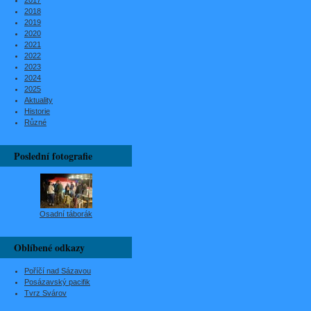
2017
2018
2019
2020
2021
2022
2023
2024
2025
Aktuality
Historie
Různé
Poslední fotografie
Osadní táborák
Oblíbené odkazy
Poříčí nad Sázavou
Posázavský pacifik
Tvrz Svárov