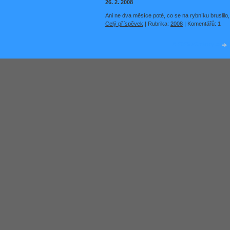
26. 2. 2008
Ani ne dva měsíce poté, co se na rybníku bruslilo
Celý příspěvek
|
Rubrika:
2008
|
Komentářů:
1
© 2025 eStránky.cz