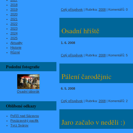
2017
2018
2019
Celý příspěvek
|
Rubrika:
2008
|
Komentářů:
0
2020
2021
2022
Osadní hřiště
2023
2024
2025
Aktuality
1. 6. 2008
Historie
Různé
Celý příspěvek
|
Rubrika:
2008
|
Komentářů:
5
Poslední fotografie
Pálení čarodějnic
6. 5. 2008
Osadní táborák
Celý příspěvek
|
Rubrika:
2008
|
Komentářů:
2
Oblíbené odkazy
Poříčí nad Sázavou
Jaro začalo v neděli :)
Posázavský pacifik
Tvrz Svárov