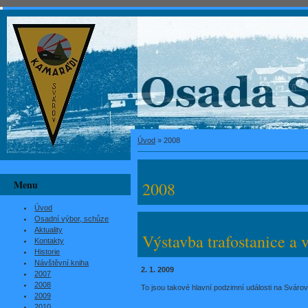
Úvod
»
2008
Menu
2008
Úvod
Osadní výbor, schůze
Aktuality
Výstavba trafostanice a 
Kontakty
Historie
Návštěvní kniha
2. 1. 2009
2007
2008
To jsou takové hlavní podzimní události na Svárov
2009
2010