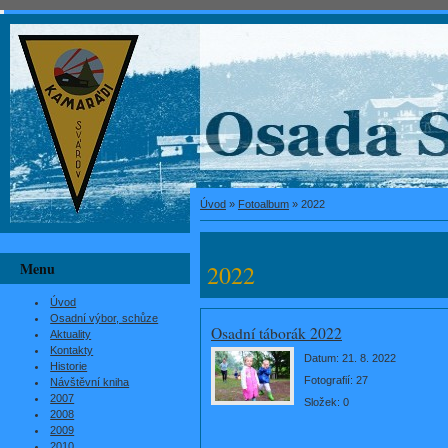
Úvod
»
Fotoalbum
»
2022
Menu
2022
Úvod
Osadní výbor, schůze
Osadní táborák 2022
Aktuality
Kontakty
Datum:
21. 8. 2022
Historie
Fotografií:
27
Návštěvní kniha
2007
Složek:
0
2008
2009
2010