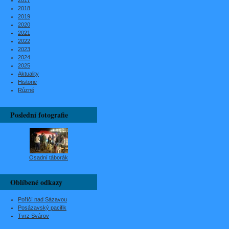
2017
2018
2019
2020
2021
2022
2023
2024
2025
Aktuality
Historie
Různé
Poslední fotografie
Osadní táborák
Oblíbené odkazy
Poříčí nad Sázavou
Posázavský pacifik
Tvrz Svárov