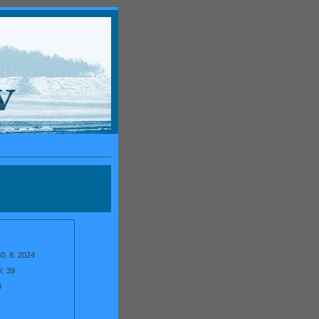
0. 8. 2024
í:
39
0