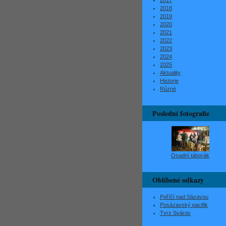
2017
2018
2019
2020
2021
2022
2023
2024
2025
Aktuality
Historie
Různé
Poslední fotografie
Osadní táborák
Oblíbené odkazy
Poříčí nad Sázavou
Posázavský pacifik
Tvrz Svárov