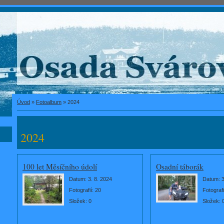
Úvod
»
Fotoalbum
»
2024
2024
100 let Měsíčního údolí
Osadní táborák
Datum:
3. 8. 2024
Datum:
3
Fotografií:
20
Fotografi
Složek:
0
Složek: