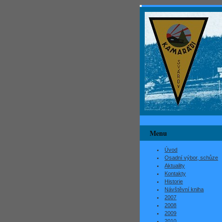
Menu
Úvod
Osadní výbor, schůze
Aktuality
Kontakty
Historie
Návštěvní kniha
2007
2008
2009
2010