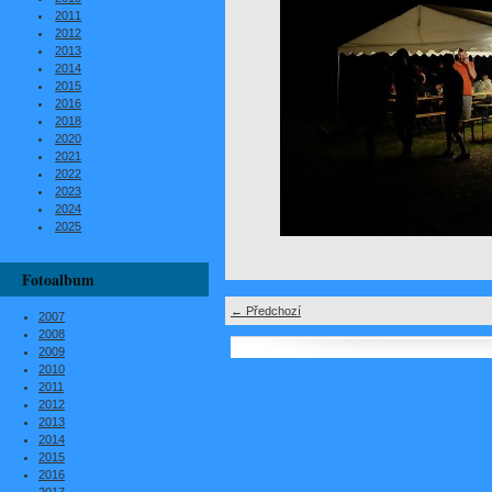
2011
2012
2013
2014
2015
2016
2018
2020
2021
2022
2023
2024
2025
Fotoalbum
← Předchozí
2007
2008
2009
2010
2011
2012
2013
2014
2015
2016