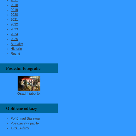
2017
2018
2019
2020
2021
2022
2023
2024
2025
Aktuality
Historie
Různé
Poslední fotografie
Osadní táborák
Oblíbené odkazy
Poříčí nad Sázavou
Posázavský pacifik
Tvrz Svárov