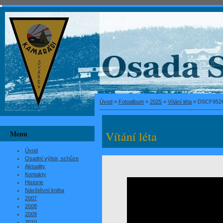
Úvod
»
Fotoalbum
»
2025
»
Vítání léta
»
DSCF952
Menu
Vítání léta
Úvod
Osadní výbor, schůze
Aktuality
Kontakty
Historie
Návštěvní kniha
2007
2008
2009
2010