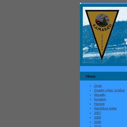
Menu
Úvod
Osadní výbor, schůze
Aktuality
Kontakty
Historie
Návštěvní kniha
2007
2008
2009
2010