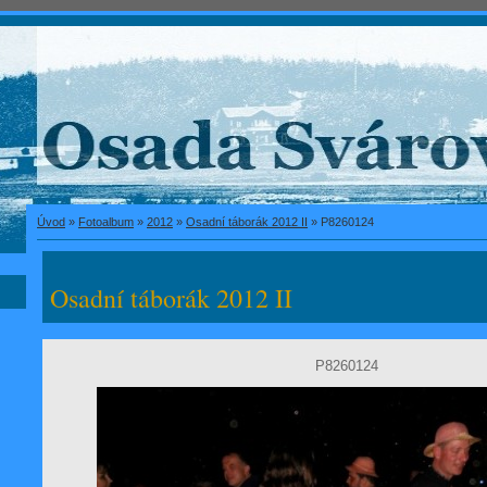
Úvod
»
Fotoalbum
»
2012
»
Osadní táborák 2012 II
»
P8260124
Osadní táborák 2012 II
P8260124