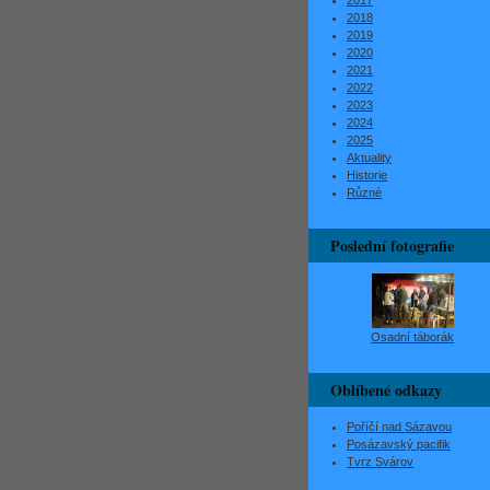
2017
2018
2019
2020
2021
2022
2023
2024
2025
Aktuality
Historie
Různé
Poslední fotografie
Osadní táborák
Oblíbené odkazy
Poříčí nad Sázavou
Posázavský pacifik
Tvrz Svárov