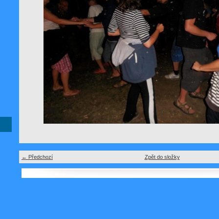
← Předchozí
Zpět do složky