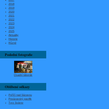
2017
2018
2019
2020
2021
2022
2023
2024
2025
Aktuality
Historie
Různé
Poslední fotografie
Osadní táborák
Oblíbené odkazy
Poříčí nad Sázavou
Posázavský pacifik
Tvrz Svárov