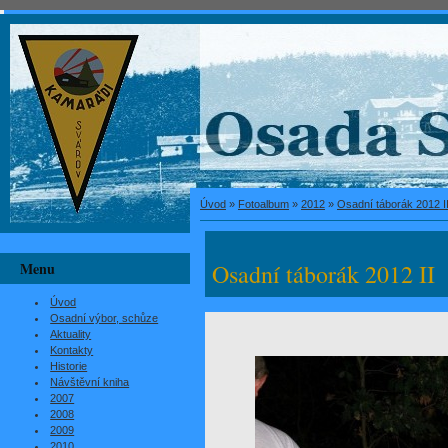
Úvod
»
Fotoalbum
»
2012
»
Osadní táborák 2012 I
Menu
Osadní táborák 2012 II
Úvod
Osadní výbor, schůze
Aktuality
Kontakty
Historie
Návštěvní kniha
2007
2008
2009
2010