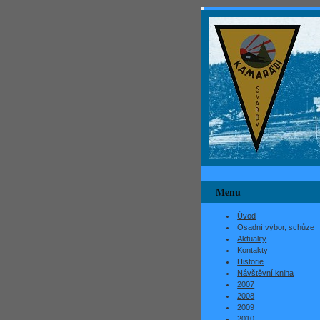
Menu
Úvod
Osadní výbor, schůze
Aktuality
Kontakty
Historie
Návštěvní kniha
2007
2008
2009
2010