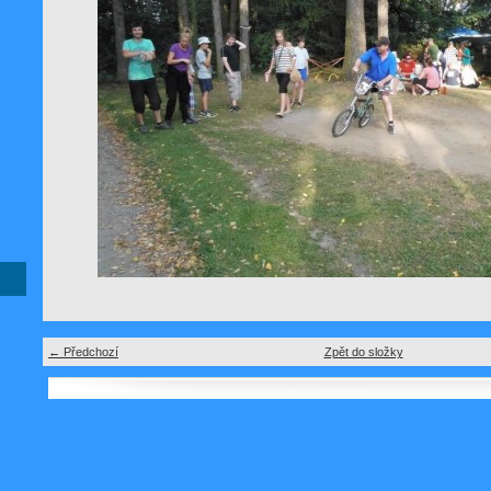
← Předchozí
Zpět do složky