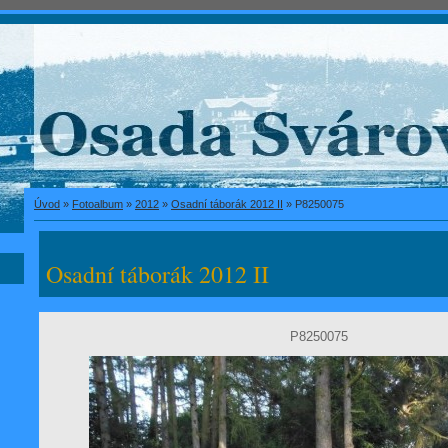
Úvod
»
Fotoalbum
»
2012
»
Osadní táborák 2012 II
»
P8250075
Osadní táborák 2012 II
P8250075