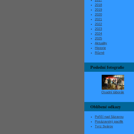
2017
2018
2019
2020
2021
2022
2023
2024
2025
Aktuality
Historie
Různé
Poslední fotografie
Osadní táborák
Oblíbené odkazy
Poříčí nad Sázavou
Posázavský pacifik
Tvrz Svárov