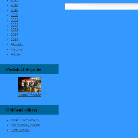
2017
2018
2019
2020
2021
2022
2023
2024
2025
Aktuality
Historie
Různé
Poslední fotografie
Osadní táborák
Oblíbené odkazy
Poříčí nad Sázavou
Posázavský pacifik
Tvrz Svárov