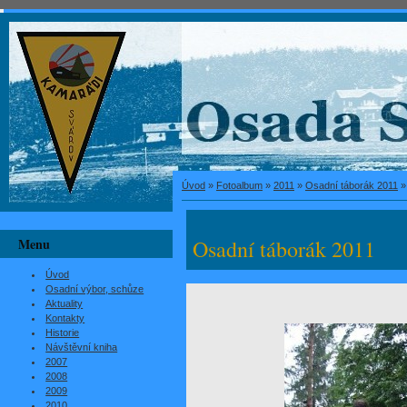
Úvod
»
Fotoalbum
»
2011
»
Osadní táborák 2011
Menu
Osadní táborák 2011
Úvod
Osadní výbor, schůze
Aktuality
Kontakty
Historie
Návštěvní kniha
2007
2008
2009
2010