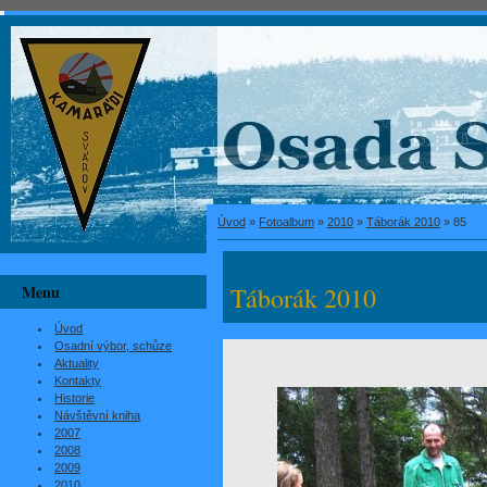
Úvod
»
Fotoalbum
»
2010
»
Táborák 2010
»
85
Menu
Táborák 2010
Úvod
Osadní výbor, schůze
Aktuality
Kontakty
Historie
Návštěvní kniha
2007
2008
2009
2010