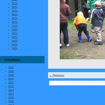
2011
2012
2013
2014
2015
2016
2018
2020
2021
2022
2023
2024
2025
Fotoalbum
2007
2008
2009
← Předchozí
2010
2011
2012
2013
2014
2015
2016