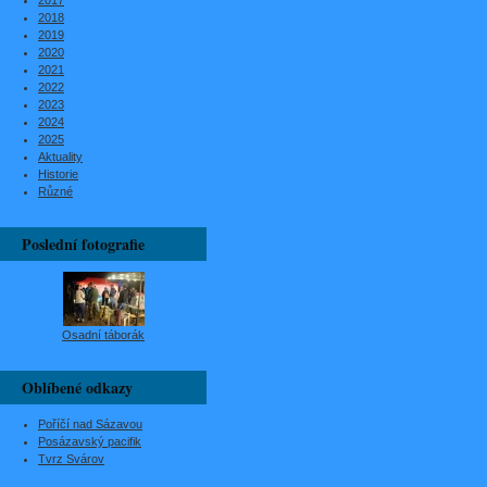
2017
2018
2019
2020
2021
2022
2023
2024
2025
Aktuality
Historie
Různé
Poslední fotografie
Osadní táborák
Oblíbené odkazy
Poříčí nad Sázavou
Posázavský pacifik
Tvrz Svárov