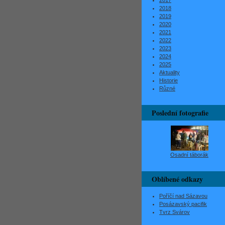
2017
2018
2019
2020
2021
2022
2023
2024
2025
Aktuality
Historie
Různé
Poslední fotografie
Osadní táborák
Oblíbené odkazy
Poříčí nad Sázavou
Posázavský pacifik
Tvrz Svárov