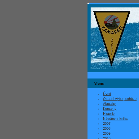
Menu
Úvod
Osadní výbor, schůze
Aktuality
Kontakty
Historie
Návštěvní kniha
2007
2008
2009
2010