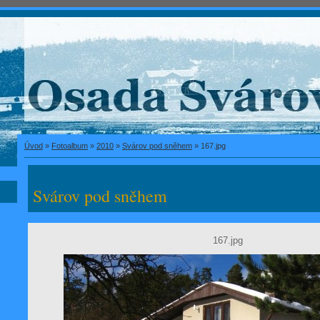
Úvod
»
Fotoalbum
»
2010
»
Svárov pod sněhem
»
167.jpg
Svárov pod sněhem
167.jpg