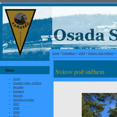
Úvod
»
Fotoalbum
»
2010
»
Svárov pod sněhem
»
Menu
Svárov pod sněhem
Úvod
Osadní výbor, schůze
Aktuality
Kontakty
Historie
Návštěvní kniha
2007
2008
2009
2010