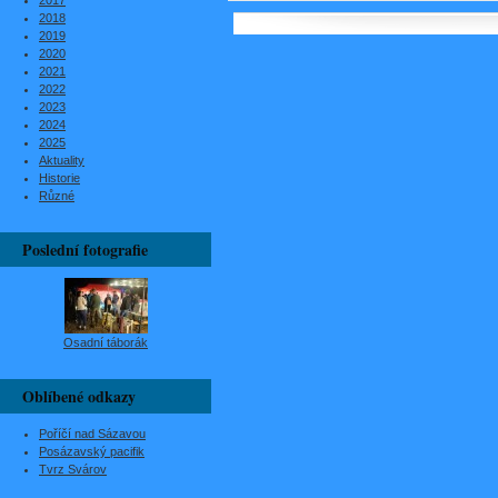
2017
2018
2019
2020
2021
2022
2023
2024
2025
Aktuality
Historie
Různé
Poslední fotografie
Osadní táborák
Oblíbené odkazy
Poříčí nad Sázavou
Posázavský pacifik
Tvrz Svárov