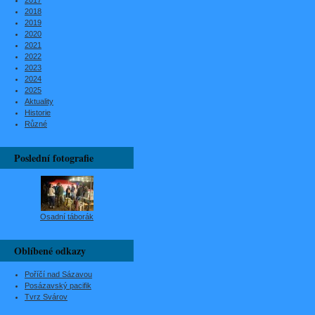
2017
2018
2019
2020
2021
2022
2023
2024
2025
Aktuality
Historie
Různé
Poslední fotografie
Osadní táborák
Oblíbené odkazy
Poříčí nad Sázavou
Posázavský pacifik
Tvrz Svárov