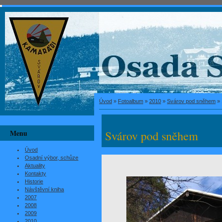
Úvod
»
Fotoalbum
»
2010
»
Svárov pod sněhem
»
Menu
Svárov pod sněhem
Úvod
Osadní výbor, schůze
Aktuality
Kontakty
Historie
Návštěvní kniha
2007
2008
2009
2010