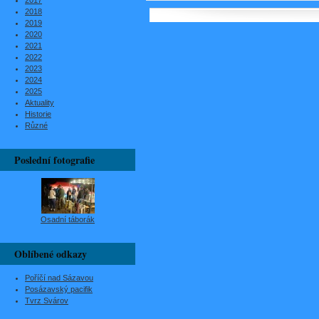
2017
2018
2019
2020
2021
2022
2023
2024
2025
Aktuality
Historie
Různé
Poslední fotografie
Osadní táborák
Oblíbené odkazy
Poříčí nad Sázavou
Posázavský pacifik
Tvrz Svárov