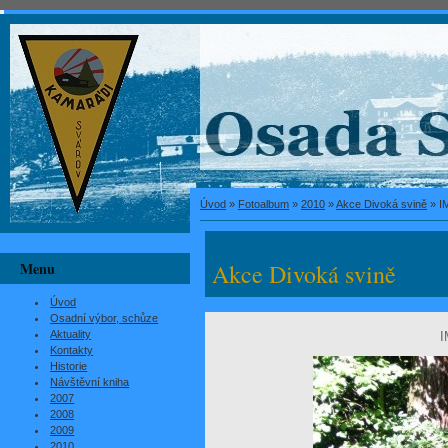
Úvod
»
Fotoalbum
»
2010
»
Akce Divoká svině
»
I
Menu
Akce Divoká svině
Úvod
Osadní výbor, schůze
Aktuality
I
Kontakty
Historie
Návštěvní kniha
2007
2008
2009
2010