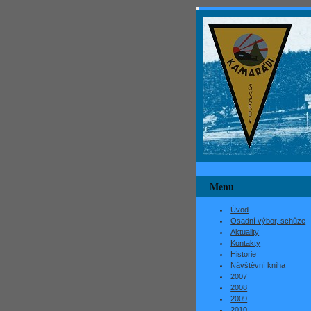
Menu
Úvod
Osadní výbor, schůze
Aktuality
Kontakty
Historie
Návštěvní kniha
2007
2008
2009
2010