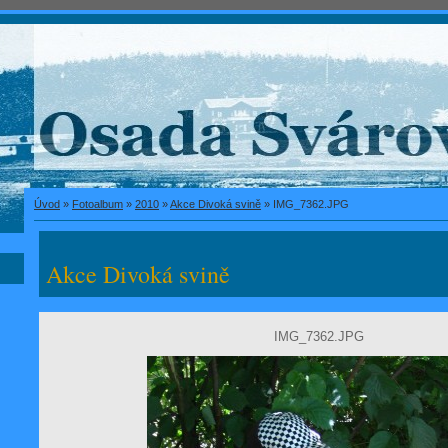
Úvod
»
Fotoalbum
»
2010
»
Akce Divoká svině
»
IMG_7362.JPG
Akce Divoká svině
IMG_7362.JPG