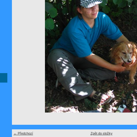
← Předchozí
Zpět do složky