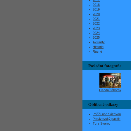
2017
2018
2019
2020
2021
2022
2023
2024
2025
Aktuality
Historie
Různé
Poslední fotografie
Osadní táborák
Oblíbené odkazy
Poříčí nad Sázavou
Posázavský pacifik
Tvrz Svárov