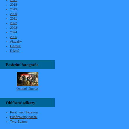
2017
2018
2019
2020
2021
2022
2023
2024
2025
Aktuality
Historie
Různé
Poslední fotografie
Osadní táborák
Oblíbené odkazy
Poříčí nad Sázavou
Posázavský pacifik
Tvrz Svárov