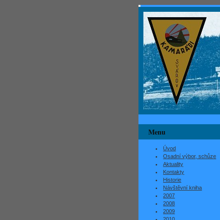
Menu
Úvod
Osadní výbor, schůze
Aktuality
Kontakty
Historie
Návštěvní kniha
2007
2008
2009
2010