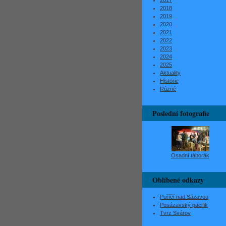
2017
2018
2019
2020
2021
2022
2023
2024
2025
Aktuality
Historie
Různé
Poslední fotografie
Osadní táborák
Oblíbené odkazy
Poříčí nad Sázavou
Posázavský pacifik
Tvrz Svárov