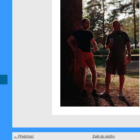
← Předchozí
Zpět do složky