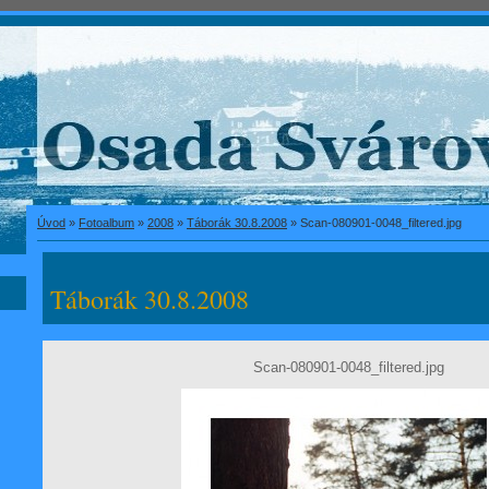
Úvod
»
Fotoalbum
»
2008
»
Táborák 30.8.2008
»
Scan-080901-0048_filtered.jpg
Táborák 30.8.2008
Scan-080901-0048_filtered.jpg